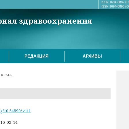
ISSN 1694-8882 (Pr
ISSN 1694-8890 (On
рнал здравоохранения
РЕДАКЦИЯ
АРХИВЫ
К КГМА
rg/10.54890/.v1i1
16-02-14