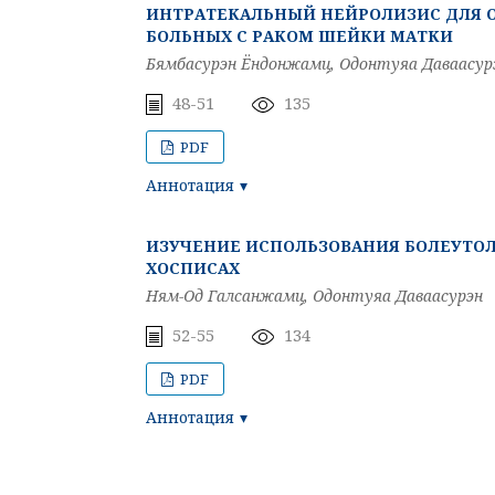
ИНТРАТЕКАЛЬНЫЙ НЕЙРОЛИЗИС ДЛЯ О
БОЛЬНЫХ С РАКОМ ШЕЙКИ МАТКИ
Бямбасурэн Ёндонжамц, Одонтуяа Даваасурэ
48-51
135
PDF
Аннотация
ИЗУЧЕНИЕ ИСПОЛЬЗОВАНИЯ БОЛЕУТО
ХОСПИСАХ
Ням-Од Галсанжамц, Одонтуяа Даваасурэн
52-55
134
PDF
Аннотация