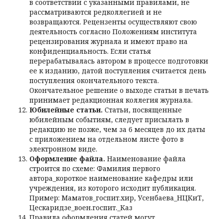
в соответствии с указанными правилами, не
рассматриваются редколлегией и не
возвращаются. Рецензенты осуществляют свою
деятельность согласно Положениям института
рецензирования журнала и имеют право на
конфиденциальность. Если статья
перерабатывалась автором в процессе подготовки
ее к изданию, датой поступления считается день
поступления окончательного текста.
Окончательное решение о выходе статьи в печать
принимает редакционная коллегия журнала.
Юбилейные статьи.
Статьи, посвященные
юбилейным событиям, следует присылать в
редакцию не позже, чем за 6 месяцев до их даты
с приложением на отдельном листе фото в
электронном виде.
Оформление файла.
Наименование файла
строится по схеме: Фамилия первого
автора_короткое наименование кафедры или
учреждения, из которого исходит публикация.
Пример: Маматов_госпит.хир, Усенбаева_НЦКиТ,
Цескаридзе_воен.госпит._Каз
Правила оформления статей могут