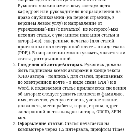
Рукопись должна иметь визу заведующего
кафедрой или руководителя подразделения на
право опубликования (на первой странице, в
верхнем левом углу) и направление от
учреждения(-ий) (с печатью), из которого(-ых)
исходит статья, с указанием названия статьи и
автора(-ов), заверенные печатью (для статей,
присланных по электронной почте – в виде скана
(PDF)). В направлении можно указать, является ли
статья диссертационной.
Сведения об авторе/авторах
. Рукопись должна
быть подписана всеми авторами в конце текста
(ФИО автора - подпись), для статей, присланных
по электронной почте – в виде скана (PDF) и в
Word. К подаваемой статье прилагаются сведения
об авторах: следует указать полностью фамилию,
имя, отчество, ученую степень, ученое звание,
должность, место работы, город, страна; адрес
электронной почты каждого автора, ORCID, SPIN-
код.
Оформление статьи.
Статья печатается на
компьютере через 1,5 интервала, шрифтом Times