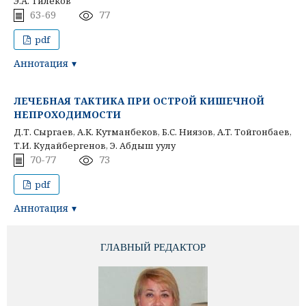
Э.А. Тилеков
63-69
77
pdf
Аннотация
ЛЕЧЕБНАЯ ТАКТИКА ПРИ ОСТРОЙ КИШЕЧНОЙ
НЕПРОХОДИМОСТИ
Д.Т. Сыргаев, А.К. Кутманбеков, Б.С. Ниязов, A.T. Тойгонбаев,
Т.И. Кудайбергенов, Э. Абдыш уулу
70-77
73
pdf
Аннотация
ГЛАВНЫЙ РЕДАКТОР