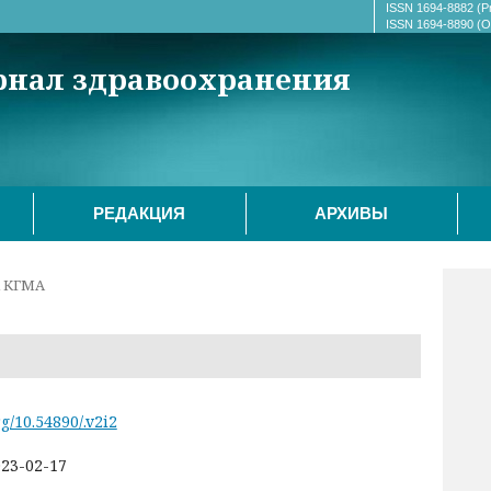
ISSN 1694-8882 (Pr
ISSN 1694-8890 (On
рнал здравоохранения
РЕДАКЦИЯ
АРХИВЫ
К КГМА
rg/10.54890/.v2i2
23-02-17