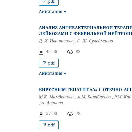
pdf
Аннотация
АНАЛИЗ АНТИБАКТЕРИАЛЬНОИ ТЕРАП
ЛЕЙКОЗАМИ С ФЕБРИЛЬНОЙ НЕЙТРОП
Д. И. Иванчикова , С. Ш. Сулейманов
49-56
83
pdf
Аннотация
ВИРУСНЫМ ГЕПАТИТ «А» С ОТЕЧНО-А
М.К. Мамбетова , А.М. Балабасова , P.M. Кад
, А. Асанова
57-63
78
pdf