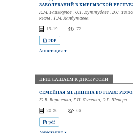
ЗАБОЛЕВАНИЙ В КЫРГЫЗСКОЙ РЕСПУБЛИК
К.М. Раимкулов , О.Т. Куттубаев , B.C. Той
кызы , Г.М. Ханбутаева
15-19
72
PDF
Аннотация
ПРИГЛАШАЕМ К ДИСКУССИИ
СЕМЕЙНАЯ МЕДИЦИНА ВО ГЛАВЕ РЕФ
Ю.В. Вороненко, Г.И. Лысенко, О.Г. Шекера
20-26
66
pdf
Аннотация