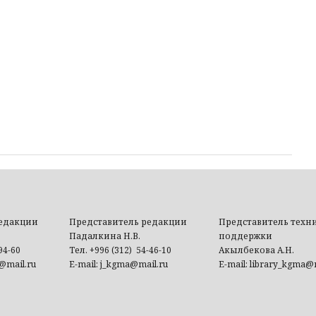
редакции
Представитель редакции
Представитель техн
Падалкина Н.В.
поддержки
94-60
Тел. +996 (312) 54-46-10
Акылбекова А.Н.
@mail.ru
E-mail: j_kgma@mail.ru
E-mail: library_kgma@