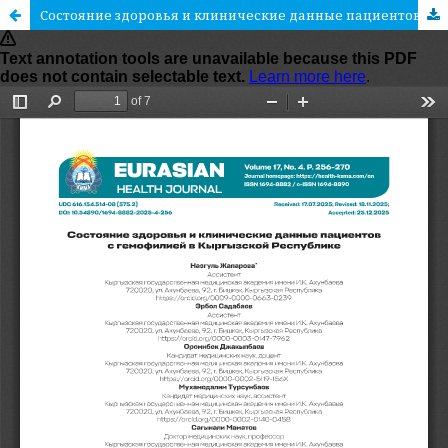
Состояние здоровья и клинические данные пациентов с гемофилией в Кыргызской Республике