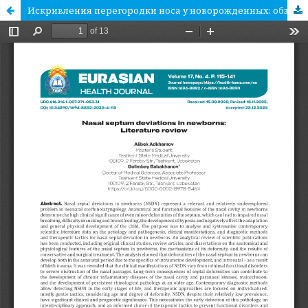
Искривления перегородки носа у новорожденных: обзор литературы