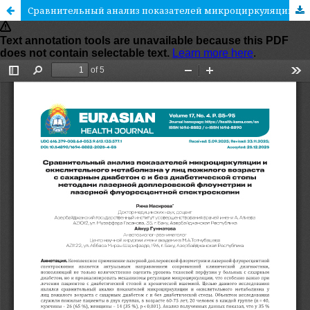
Cравнительный анализ показателей микроциркуляции и окислительного метаболизма у лиц пожилого возраста с сахарным диабетом с и без диабетической стопы методами лазерной доплеровской флоуметрии и лазерной флуоресцентной спектроскопии