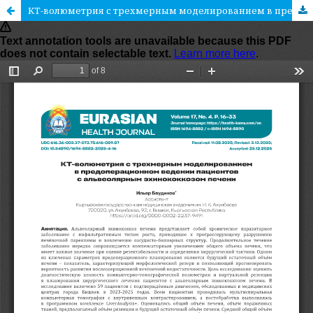
КТ-волюметрия с трехмерным моделированием в предоперационном ведении пациентов с альвеолярным эхинококкозом печени