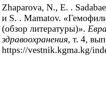
Zhaparova, N., E. . Sadabaev
и S. . Mamatov. «Гемофил
(обзор литературы)».
Евр
здравоохранения
, т. 4, вы
https://vestnik.kgma.kg/ind