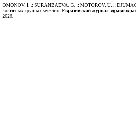
OMONOV, I. .; SURANBAEVA, G. .; MOTOROV, U. .; DJUMAGU
ключевых группах мужчин.
Евразийский журнал здравоохра
2026.