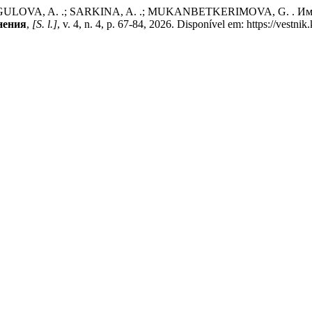
LOVA, A. .; SARKINA, A. .; MUKANBETKERIMOVA, G. . Имму
нения
,
[S. l.]
, v. 4, n. 4, p. 67-84, 2026. Disponível em: https://vestn