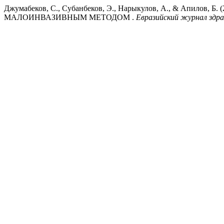
Джумабеков, С., Субанбеков, Э., Нарыкулов, А., & А
МАЛОИНВАЗИВНЫМ МЕТОДОМ .
Евразийский журнал здра