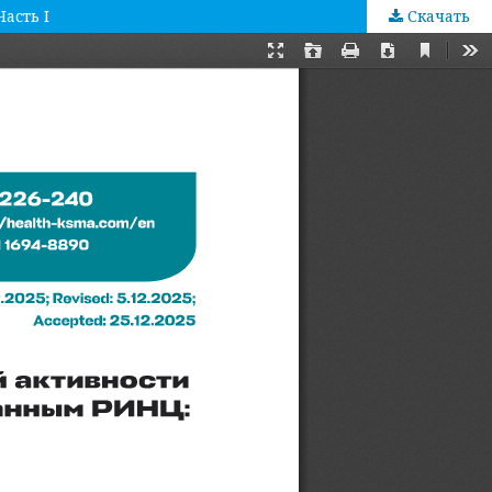
асть I
Скачать