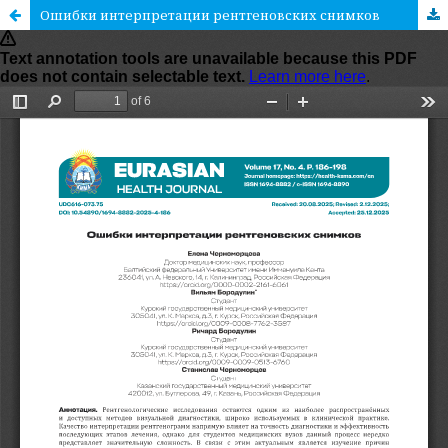
Ошибки интерпретации рентгеновских снимков