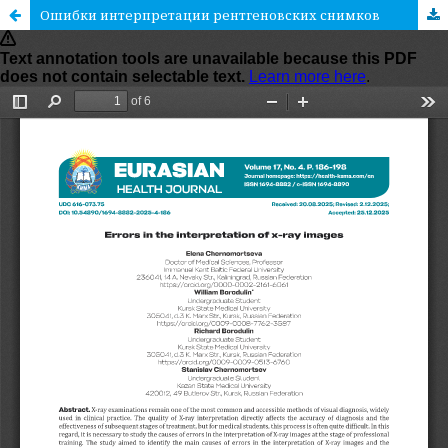
Ошибки интерпретации рентгеновских снимков